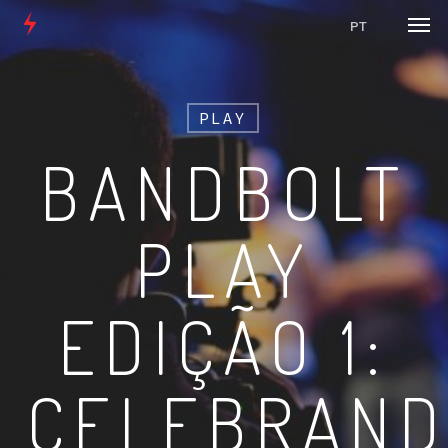
Men
Skip
PT
to
main
content
PLAY
BANDBOLT
PLAY
EDIÇÃO 1:
CELEBRAN