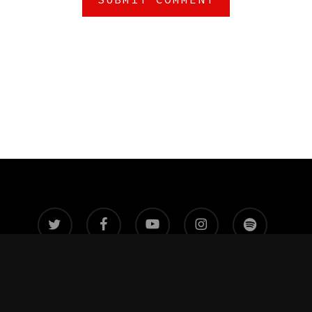
twitter
facebook
youtube
instagram
spotify
© 2026 Bandbolt. All Rights Reserved