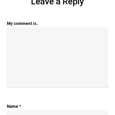
Leave a Reply
My comment is..
Name
*