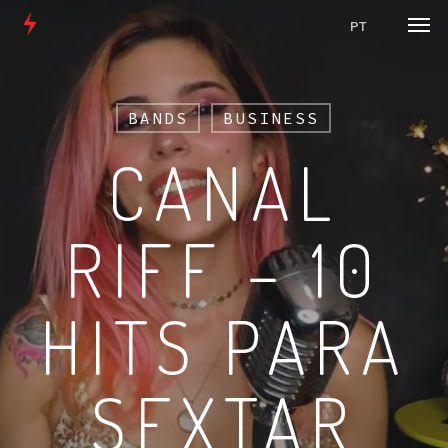
Men
Skip
PT
to
main
content
BANDS
BUSINESS
CANAL
RIFF – 10
HITS PARA
SEXTAR