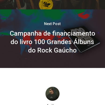
Next Post
Campanha de financiamento
do livro 100 Grandes Álbuns
do Rock Gaúcho